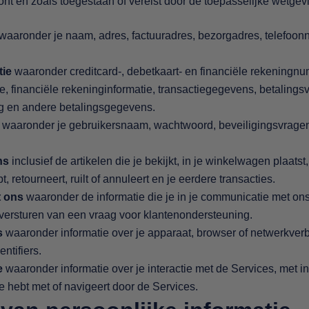
nt en zoals toegestaan of vereist door de toepasselijke wetgev
waaronder je naam, adres, factuuradres, bezorgadres, telefoo
tie
waaronder creditcard-, debetkaart- en financiële rekeningn
ie, financiële rekeninginformatie, transactiegegevens, betalings
ng en andere betalingsgegevens.
waaronder je gebruikersnaam, wachtwoord, beveiligingsvragen
ns
inclusief de artikelen die je bekijkt, in je winkelwagen plaatst
pt, retourneert, ruilt of annuleert en je eerdere transacties.
 ons
waaronder de informatie die je in je communicatie met on
t versturen van een vraag voor klantenondersteuning.
s
waaronder informatie over je apparaat, browser of netwerkverb
ntifiers.
e
waaronder informatie over je interactie met de Services, met i
e hebt met of navigeert door de Services.