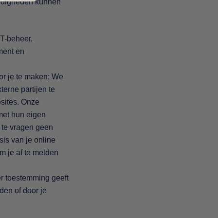
andigheden kunnen
IT-beheer,
ment en
or je te maken; We
erne partijen te
bsites. Onze
met hun eigen
s te vragen geen
sis van je online
om je af te melden
er toestemming geeft
den of door je