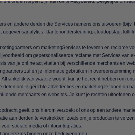
n die onderworpen zijn aan dit privacybeleid. Dergelijke omst
ers en andere derden die Services namens ons uitvoeren (bijv. 
, gegevensanalytics, klantenondersteuning, cloudopslag, fulfill
rketingpartners om marketingServices te leveren en reclame vo
ijvoorbeeld om gepersonaliseerde reclame met Services van ext
is van je online activiteiten bij verschillende merchants en we
ingpartners zullen je informatie gebruiken in overeenstemming 
. Afhankelijk van waar je woont, kun je het recht hebben om on
te delen om je gerichte advertenties en marketing te tonen op ba
schillende merchants en websites. Je kunt je rechten uitoefenen 
pdracht geeft, ons hierom verzoekt of ons op een andere mani
tie aan derden te verstrekken, zoals om je producten te verzen
voor sociale media of inlogintegraties.
 of anderszins binnen onze bedrijvengroep.