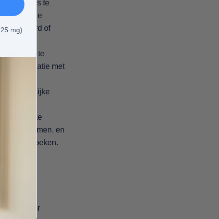
 de Services te
ewaren van de
 wachtwoord of
,25 mg)
ersteuning te
kelijke relatie met
 toepasselijke
en van
adwerkelijke
n deel te nemen, en
 te onderzoeken.
aar
derden voor