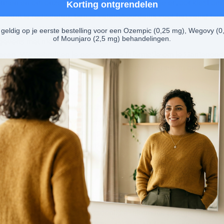
ermen en om onze Services te beveiligen. Als je ervoor kiest om
Korting ontgrendelen
count te registreren, ben je verantwoordelijk voor het veilig b
je account. We raden je ten zeerste aan om je gebruikersnaam,
geldig op je eerste bestelling voor een Ozempic (0,25 mg), Wegovy (0
of Mounjaro (2,5 mg) behandelingen.
evens met niemand anders te delen.
eren.
We gebruiken je persoonlijke informatie om je klantenond
rd te staan, om je effectieve Services te verlenen en om onze za
n.
We gebruiken je persoonlijke informatie om te voldoen aan de
 reageren op geldige juridische procedures, waaronder aanvrag
 overheidsinstanties, om civiele ontdekkingen, mogelijke of da
re contradictoire juridische procedures te onderzoeken of eraa
dingen van onze voorwaarden of beleidsregels af te dwingen of
ersoonlijke informatie openb
digheden kunnen we je persoonlijke informatie doorgeven aan 