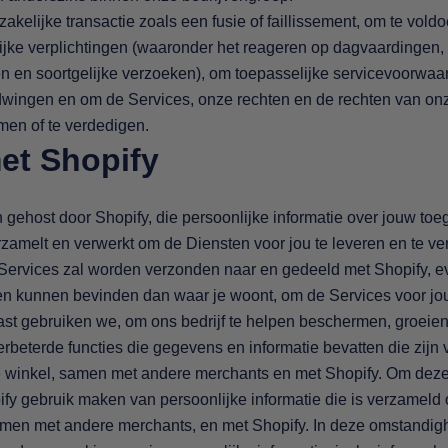
akelijke transactie zoals een fusie of faillissement, om te vold
lijke verplichtingen (waaronder het reageren op dagvaardingen,
 en soortgelijke verzoeken), om toepasselijke servicevoorwaa
 dwingen en om de Services, onze rechten en de rechten van onz
men of te verdedigen.
met Shopify
gehost door Shopify, die persoonlijke informatie over jouw toe
zamelt en verwerkt om de Diensten voor jou te leveren en te ver
de Services zal worden verzonden naar en gedeeld met Shopify, 
en kunnen bevinden dan waar je woont, om de Services voor jou
st gebruiken we, om ons bedrijf te helpen beschermen, groeien
rbeterde functies die gegevens en informatie bevatten die zijn v
e winkel, samen met andere merchants en met Shopify. Om deze
fy gebruik maken van persoonlijke informatie die is verzameld o
amen met andere merchants, en met Shopify. In deze omstandig