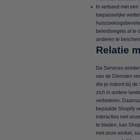
In verband met een z
toepasselijke wette
huiszoekingsbevelen
beleidsregels af te
anderen te bescher
Relatie 
De Services worden 
van de Diensten ver
die je indient bij 
zich in andere land
verbeteren. Daarnaa
bepaalde Shopify ve
interacties met onz
te bieden, kan Shopi
met onze winkel, s