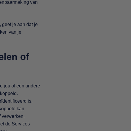
 openbaarmaking van
 geef je aan dat je
aken van je
elen of
e jou of een andere
ekoppeld.
dentificeerd is,
ekoppeld kan
f verwerken,
met de Services