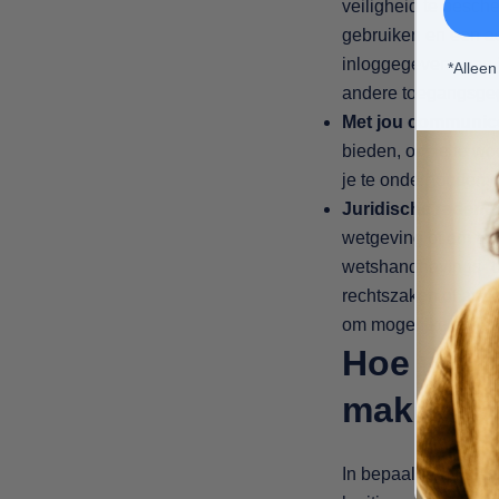
veiligheid te besch
gebruiken en een ac
inloggegevens van 
*Alleen
andere toegangsgeg
Met jou communic
bieden, om je te woo
je te onderhouden.
Juridische redene
wetgeving of om te
wetshandhavings- of
rechtszaken of ande
om mogelijke schen
Hoe we p
maken
In bepaalde omstan