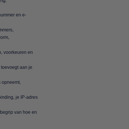
ing:
nnummer en e-
ummers,
vorm,
, voorkeuren en
, toevoegt aan je
s opneemt,
inding, je IP-adres
nbegrip van hoe en