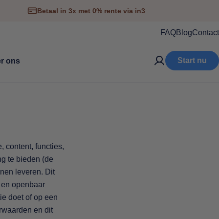
Betaal in 3x met 0% rente via in3
FAQ
Blog
Contact
Start nu
r ons
, content, functies,
ng te bieden (de
nen leveren. Dit
n en openbaar
ie doet of op een
rwaarden en dit