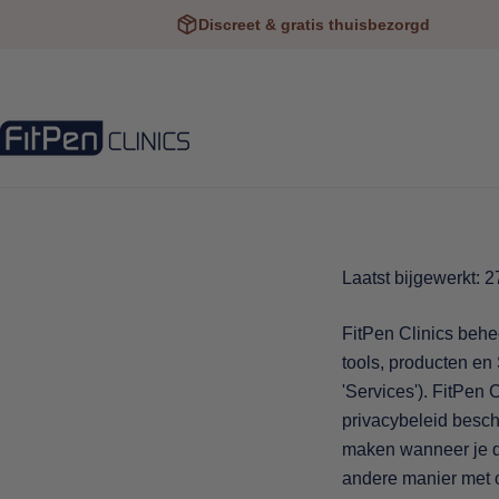
Ga
Discreet & gratis thuisbezorgd
naar
tekst
Laatst bijgewerkt: 2
FitPen Clinics behee
tools, producten en
'Services'). FitPen 
privacybeleid besch
maken wanneer je de
andere manier met o