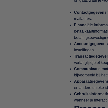
omgaat, waar je woo
Contactgegevens
mailadres.
Financiële informa
betaalkaartinformat
betalingsbevestigi
Accountgegevens
instellingen.
Transactiegegeve
verlanglijstje of koo
Communicatie met
bijvoorbeeld bij he
Apparaatgegeven
en andere unieke ide
Gebruiksinformati
wanneer je interacti